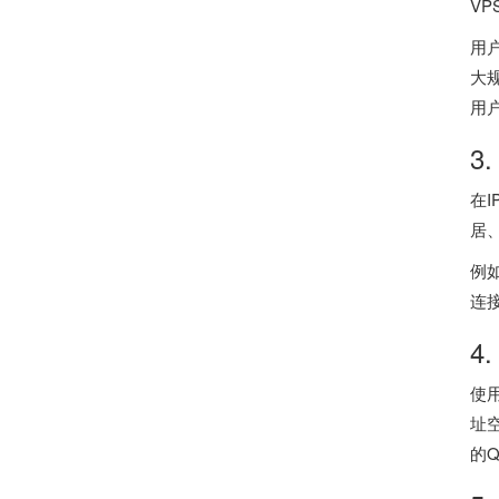
V
用
大
用
3
在
居
例
连
4
使
址
的Q