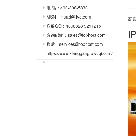
电 话：400-808-5836
MSN ：huad@live.com
高
客服QQ：4698328 9291215
咨询邮箱：sales@fobhost.com
售后：services@fobhost.com
https://www.xianggangfuwuqi.com/