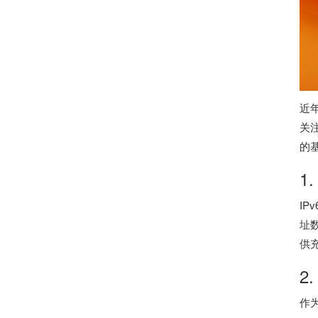
近
关
的
1
IP
址
供
2
作