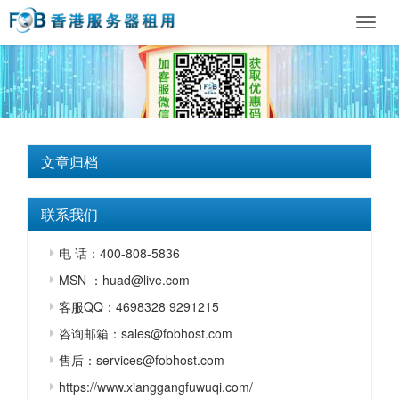
Toggl
navig
文章归档
联系我们
电 话：400-808-5836
MSN ：huad@live.com
客服QQ：4698328 9291215
咨询邮箱：sales@fobhost.com
售后：services@fobhost.com
https://www.xianggangfuwuqi.com/