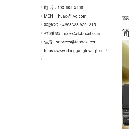
电 话：400-808-5836
MSN ：huad@live.com
高
客服QQ：4698328 9291215
咨询邮箱：sales@fobhost.com
售后：services@fobhost.com
https://www.xianggangfuwuqi.com/