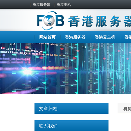
香港服务器
香港主机
网站首页
香港服务器
香港云主机
香
文章归档
机
联系我们