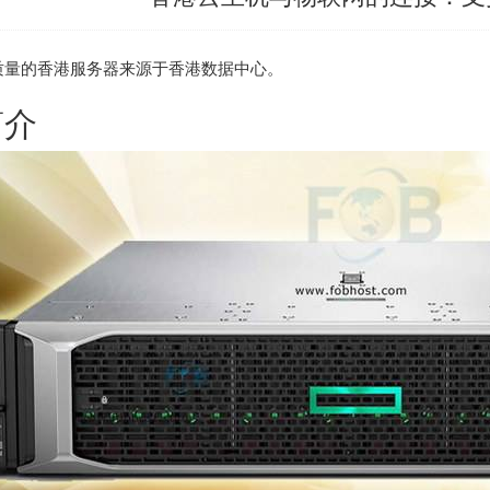
质量的
香港服务器
来源于香港数据中心。
简介