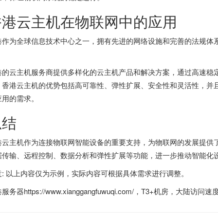
香港云主机
在物联网中的应用
港作为全球信息技术中心之一，拥有先进的网络设施和完善的法规体
。
港的云主机服务商提供多样化的云主机产品和解决方案，通过高速稳
。
香港云主机
的优势包括高可靠性、弹性扩展、安全性和灵活性，并
应用的需求。
总结
港云主机
作为连接物联网智能设备的重要支持，为物联网的发展提供
据传输、远程控制、数据分析和弹性扩展等功能，进一步推动智能化
意: 以上内容仅为示例，实际内容可根据具体需求进行调整。
港服务器
https://www.xianggangfuwuqi.com/，T3+机房，大陆访问速