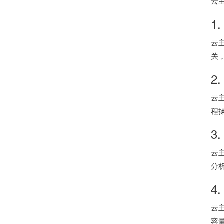
云
1
云
关
2
云
程
3
云
分
4
云
容