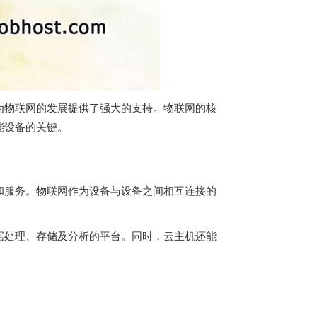
为物联网的发展提供了强大的支持。物联网的核
能设备的关键。
和服务。物联网作为设备与设备之间相互连接的
据处理、存储及分析的平台。同时，云主机还能
。