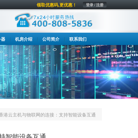
领取优惠码,更优惠！
登录 / 注册
务器
机房介绍
公司简介
联系我们
香港云主机与物联网的连接：支持智能设备互通
持智能设备互通