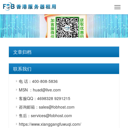
Toggl
navig
文章归档
联系我们
电 话：400-808-5836
MSN ：huad@live.com
客服QQ：4698328 9291215
咨询邮箱：sales@fobhost.com
售后：services@fobhost.com
https://www.xianggangfuwuqi.com/