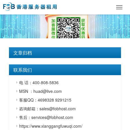
Toggl
navig
文章归档
联系我们
电 话：400-808-5836
MSN ：huad@live.com
客服QQ：4698328 9291215
咨询邮箱：sales@fobhost.com
售后：services@fobhost.com
https://www.xianggangfuwuqi.com/