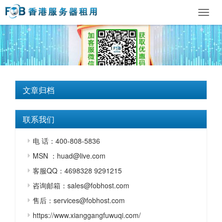
Toggl
navig
文章归档
联系我们
电 话：400-808-5836
MSN ：huad@live.com
客服QQ：4698328 9291215
咨询邮箱：sales@fobhost.com
售后：services@fobhost.com
https://www.xianggangfuwuqi.com/