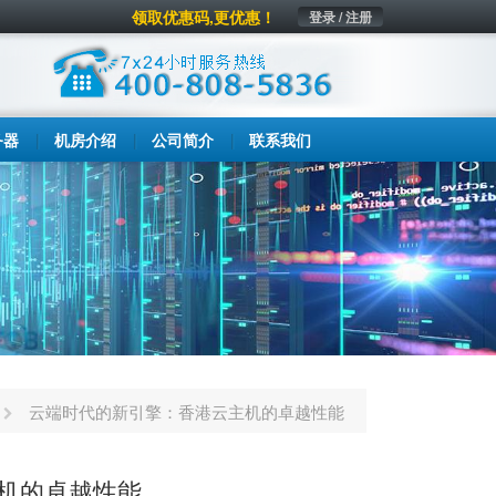
领取优惠码,更优惠！
登录 / 注册
务器
机房介绍
公司简介
联系我们
云端时代的新引擎：香港云主机的卓越性能
机的卓越性能