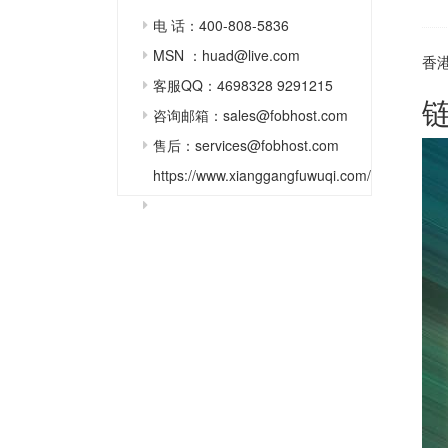
电 话：400-808-5836
MSN ：huad@live.com
香
客服QQ：4698328 9291215
咨询邮箱：sales@fobhost.com
售后：services@fobhost.com
https://www.xianggangfuwuqi.com/