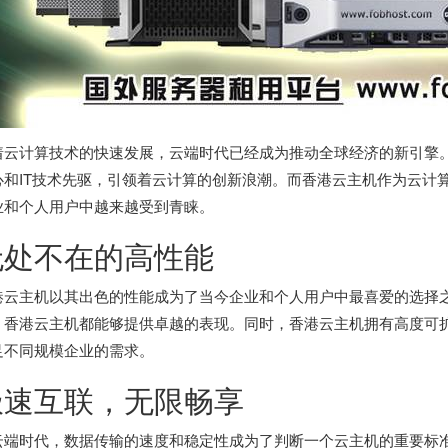
着云计算技术的快速发展，云端时代已经成为推动全球经济的新引擎
心和IT技术先驱，引领着云计算的创新浪潮。而
香港云主机
作为云计
业和个人用户中越来越受到青睐。
无处不在的高性能
港云主机
以其出色的性能成为了当今企业和个人用户中最喜爱的选择
，
香港云主机
都能够提供卓越的表现。同时，
香港云主机
拥有高度可
足不同规模企业的需求。
极速互联，无限畅享
云端时代，数据传输的速度和稳定性成为了判断一个云主机的重要标