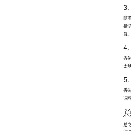
3
随
括
复
4
香
太
5
香
调
总