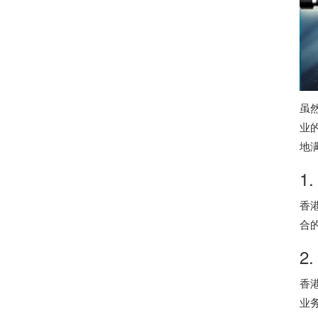
虽
业
地
1
香
合
2
香
业