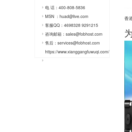
电 话：400-808-5836
MSN ：huad@live.com
香
客服QQ：4698328 9291215
咨询邮箱：sales@fobhost.com
售后：services@fobhost.com
https://www.xianggangfuwuqi.com/