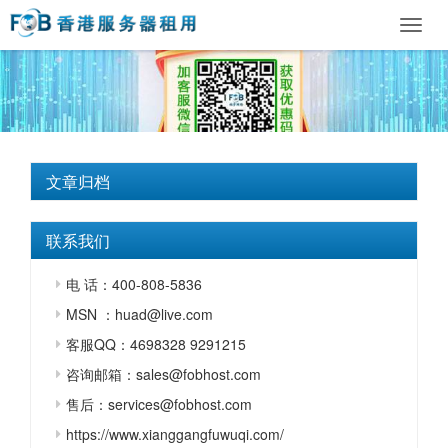
Toggl
navig
文章归档
联系我们
电 话：400-808-5836
MSN ：huad@live.com
客服QQ：4698328 9291215
咨询邮箱：sales@fobhost.com
售后：services@fobhost.com
https://www.xianggangfuwuqi.com/