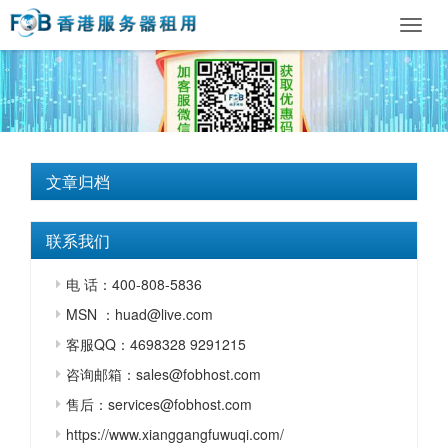
Toggl
navig
文章归档
联系我们
电 话：400-808-5836
MSN ：huad@live.com
客服QQ：4698328 9291215
咨询邮箱：sales@fobhost.com
售后：services@fobhost.com
https://www.xianggangfuwuqi.com/