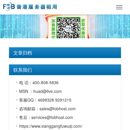
Toggl
navig
文章归档
联系我们
电 话：400-808-5836
MSN ：huad@live.com
客服QQ：4698328 9291215
咨询邮箱：sales@fobhost.com
售后：services@fobhost.com
https://www.xianggangfuwuqi.com/