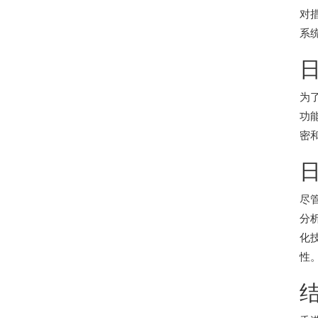
对
系
为
功
密
尽
分
化
性