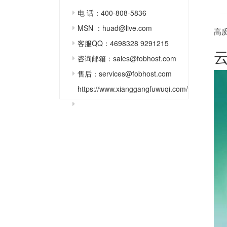
电 话：400-808-5836
MSN ：huad@live.com
高
客服QQ：4698328 9291215
咨询邮箱：sales@fobhost.com
售后：services@fobhost.com
https://www.xianggangfuwuqi.com/