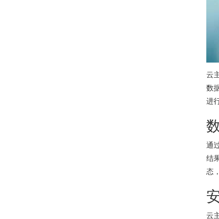
云
数
进
通
结
态
云