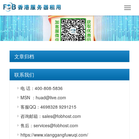
Toggl
navig
文章归档
联系我们
电 话：400-808-5836
MSN ：huad@live.com
客服QQ：4698328 9291215
咨询邮箱：sales@fobhost.com
售后：services@fobhost.com
https://www.xianggangfuwuqi.com/