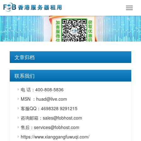
Toggl
navig
文章归档
联系我们
电 话：400-808-5836
MSN ：huad@live.com
客服QQ：4698328 9291215
咨询邮箱：sales@fobhost.com
售后：services@fobhost.com
https://www.xianggangfuwuqi.com/