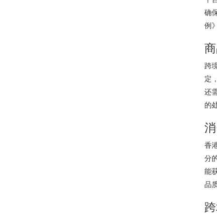
确
例
商
跨
定
还
的
消
香
分
能
品
跨