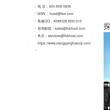
电 话：400-808-5836
MSN ：huad@live.com
客服QQ：4698328 9291215
咨询邮箱：sales@fobhost.com
售后：services@fobhost.com
https://www.xianggangfuwuqi.com/