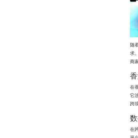
随
求
商
香
在
它
跨
数
在
平