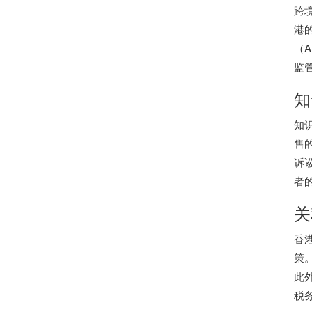
跨
港
（
监
知
知
售
诉
者
关
香
策
此
税