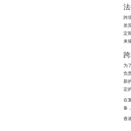
法
跨
差
定
来
跨
为
负
新
定
在
备
香