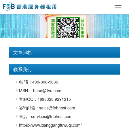
Toggl
navig
文章归档
联系我们
电 话：400-808-5836
MSN ：huad@live.com
客服QQ：4698328 9291215
咨询邮箱：sales@fobhost.com
售后：services@fobhost.com
https://www.xianggangfuwuqi.com/