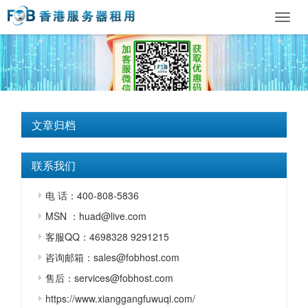
Toggl
navig
文章归档
联系我们
电 话：400-808-5836
MSN ：huad@live.com
客服QQ：4698328 9291215
咨询邮箱：sales@fobhost.com
售后：services@fobhost.com
https://www.xianggangfuwuqi.com/