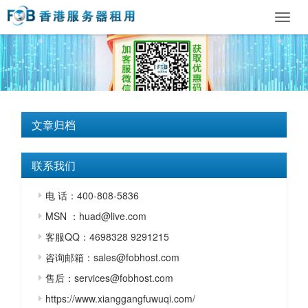
Toggl
navig
文章归档
联系我们
电 话：400-808-5836
MSN ：huad@live.com
客服QQ：4698328 9291215
咨询邮箱：sales@fobhost.com
售后：services@fobhost.com
https://www.xianggangfuwuqi.com/