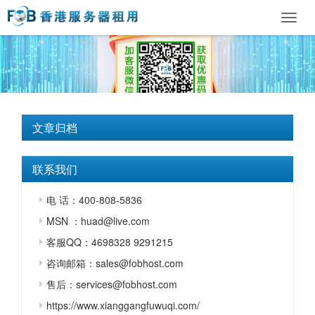
Toggl
navig
文章归档
联系我们
电 话：400-808-5836
MSN ：huad@live.com
客服QQ：4698328 9291215
咨询邮箱：sales@fobhost.com
售后：services@fobhost.com
https://www.xianggangfuwuqi.com/