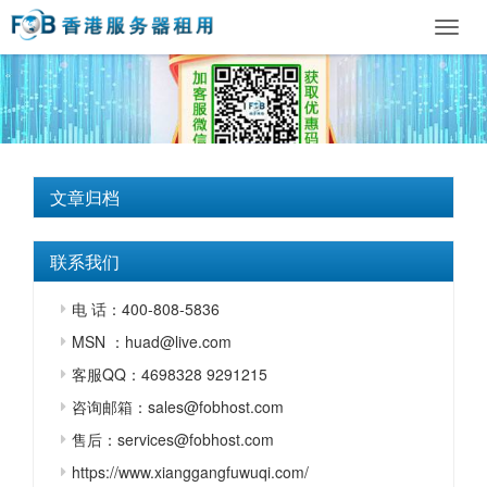
Toggl
navig
文章归档
联系我们
电 话：400-808-5836
MSN ：huad@live.com
客服QQ：4698328 9291215
咨询邮箱：sales@fobhost.com
售后：services@fobhost.com
https://www.xianggangfuwuqi.com/