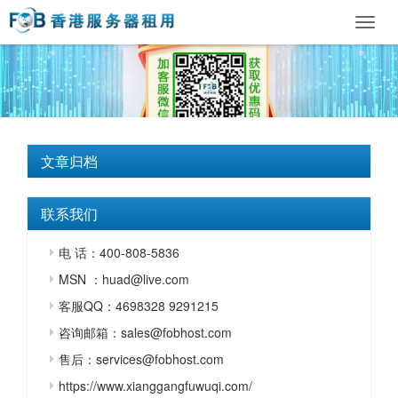
Toggl
navig
文章归档
联系我们
电 话：400-808-5836
MSN ：huad@live.com
客服QQ：4698328 9291215
咨询邮箱：sales@fobhost.com
售后：services@fobhost.com
https://www.xianggangfuwuqi.com/