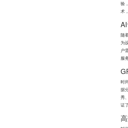
验
术
A
随
为
户
服
G
时
据
秀
证
高