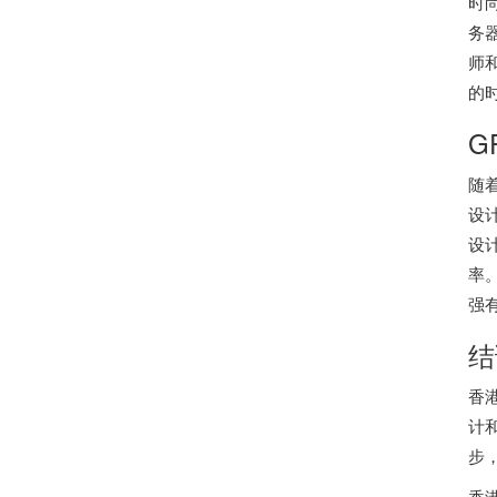
时
务
师
的
G
随
设
设
率
强
结
香
计
步
香