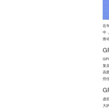
近
中
推
G
G
复
高
些
G
虚
大