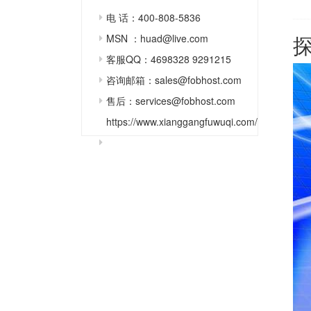
电 话：400-808-5836
MSN ：huad@live.com
客服QQ：4698328 9291215
咨询邮箱：sales@fobhost.com
售后：services@fobhost.com
https://www.xianggangfuwuqi.com/