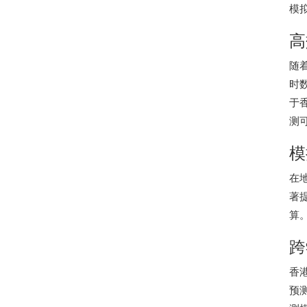
模
高
随
时
于
测
模
在
著
算
跨
香
预