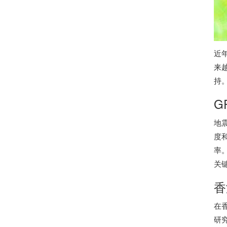
近
来
持
G
地
度
率
关
香
在
研