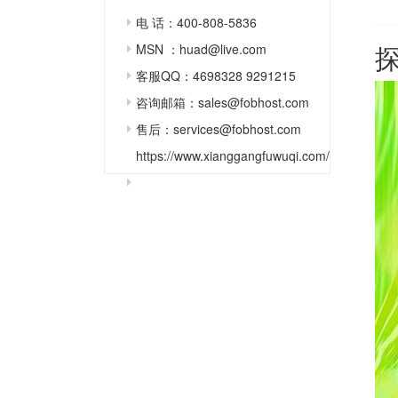
电 话：400-808-5836
MSN ：huad@live.com
客服QQ：4698328 9291215
咨询邮箱：sales@fobhost.com
售后：services@fobhost.com
https://www.xianggangfuwuqi.com/