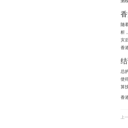
测
香
随
析
灾
香
结
总
使
算
香
上一