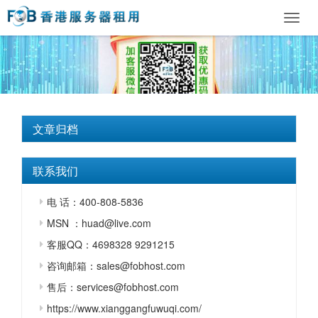
Toggl
navig
文章归档
联系我们
电 话：400-808-5836
MSN ：huad@live.com
客服QQ：4698328 9291215
咨询邮箱：sales@fobhost.com
售后：services@fobhost.com
https://www.xianggangfuwuqi.com/