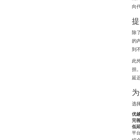
向
提
除
的
到
此
担
延
为
选
优
完
低
平
综