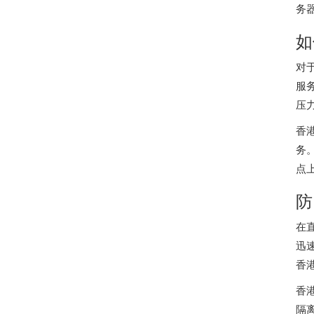
务
如
对
服
压
香
务
点
防
在
迅
香
香
隔