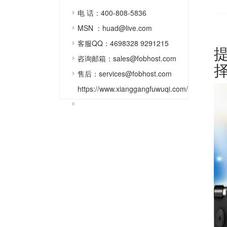
电 话：400-808-5836
MSN ：huad@live.com
客服QQ：4698328 9291215
咨询邮箱：sales@fobhost.com
售后：services@fobhost.com
https://www.xianggangfuwuqi.com/