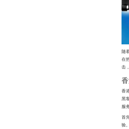
随
在
击
香
香
黑
服
首
验