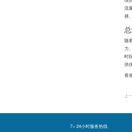
流
择
总
随
力
时
供
香
上一
7× 24小时服务热线