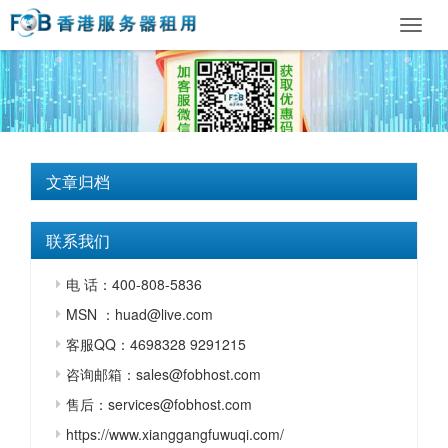
Toggl
navig
文章归档
联系我们
电 话：400-808-5836
MSN ：huad@live.com
客服QQ：4698328 9291215
咨询邮箱：sales@fobhost.com
售后：services@fobhost.com
https://www.xianggangfuwuqi.com/