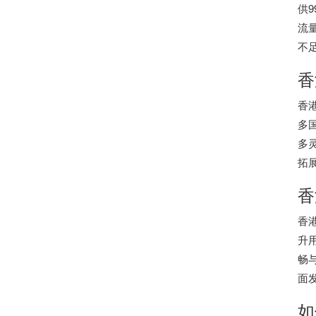
供
流
不
香
香
多
多
拓
香
香
升
畅
面
如