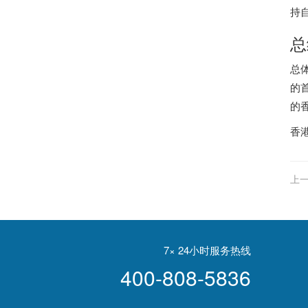
持
总
总
的
的
香
上一
升
7× 24小时服务热线
400-808-5836