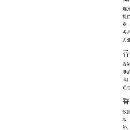
选
提
案
务
力
香
香
港
高
通
香
数
墙
胁