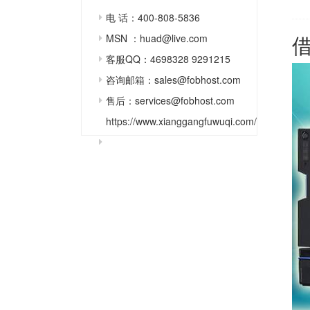
电 话：400-808-5836
MSN ：huad@live.com
客服QQ：4698328 9291215
咨询邮箱：sales@fobhost.com
售后：services@fobhost.com
https://www.xianggangfuwuqi.com/