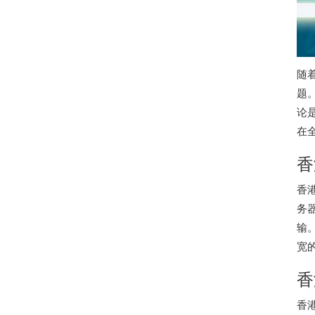
随
题
论
在
香
香
务
输
宽
香
香