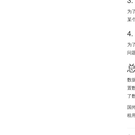
为
某
4
为
问
数
置
了
国
租用