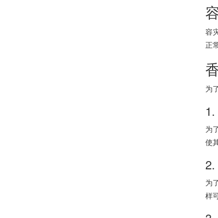
容灾
正
为
1
为
使
2
为
样
3