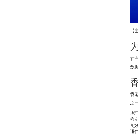
【
在
数
香
之
地
稳
良
通