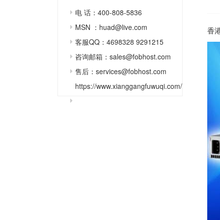
电 话：400-808-5836
MSN ：huad@live.com
香
客服QQ：4698328 9291215
咨询邮箱：sales@fobhost.com
售后：services@fobhost.com
https://www.xianggangfuwuqi.com/