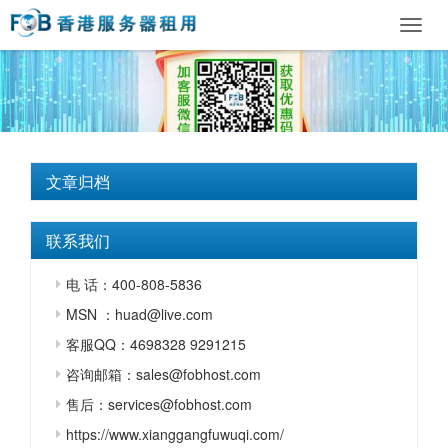
Toggl
navig
文章归档
联系我们
电 话：400-808-5836
MSN ：huad@live.com
客服QQ：4698328 9291215
咨询邮箱：sales@fobhost.com
售后：services@fobhost.com
https://www.xianggangfuwuqi.com/