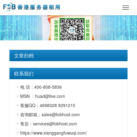
Toggl
navig
文章归档
联系我们
电 话：400-808-5836
MSN ：huad@live.com
客服QQ：4698328 9291215
咨询邮箱：sales@fobhost.com
售后：services@fobhost.com
https://www.xianggangfuwuqi.com/