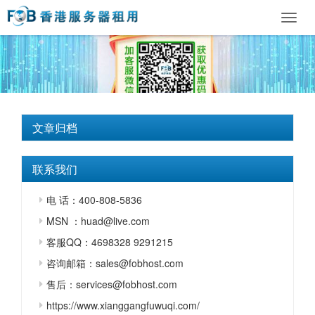
Toggl
navig
文章归档
联系我们
电 话：400-808-5836
MSN ：huad@live.com
客服QQ：4698328 9291215
咨询邮箱：sales@fobhost.com
售后：services@fobhost.com
https://www.xianggangfuwuqi.com/