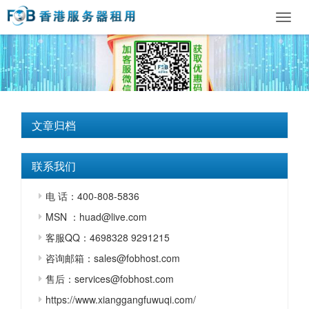
Toggl
navig
文章归档
联系我们
电 话：400-808-5836
MSN ：huad@live.com
客服QQ：4698328 9291215
咨询邮箱：sales@fobhost.com
售后：services@fobhost.com
https://www.xianggangfuwuqi.com/